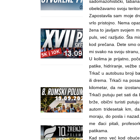
sadomazohistički, tabana
obeležavamo svoju teritor
Zapostavila sam moje dru
vrlo pristojno. Nema op
žena to javljam svojem m
puls, već razljutio. Šta 
kod prečana. Dete smo os
mi svako na svoju stranu,
U kolima je prijatno, po
patike, hidriranje, vežbe
Trkač u autobusu broji b
ili drema. Trkači na posa
kilometar, da ne izostan
Trkači putuju pet sati da 
brže, obični turisti put
autom tridesetak km, da
moraju, do posla i nazad
me đaci pitali, profes
patikama.
Kad smo već kod obuće, 