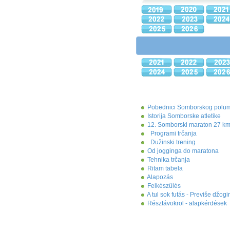
Pobednici Somborskog polu
Istorija Somborske atletike
12. Somborski maraton 27 km
Programi trčanja
Dužinski trening
Od jogginga do maratona
Tehnika trčanja
Ritam tabela
Alapozás
Felkészülés
A tul sok futás - Previše džogi
Résztávokrol - alapkérdések