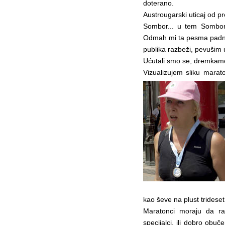
doterano.
Austrougarski uticaj od p
Sombor... u tem Somboru,
Odmah mi ta pesma padne 
publika razbeži, pevušim 
Ućutali smo se, dremkamo 
Vizualizujem sliku marat
kao ševe na plust trideset
Maratonci moraju da ra
specijalci, ili dobro obu