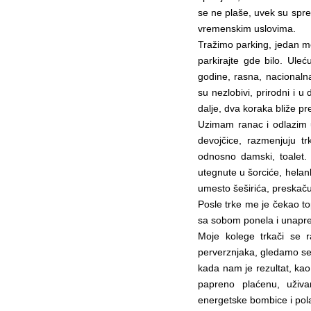
se ne plaše, uvek su spremn
vremenskim uslovima.
Tražimo parking, jedan m
parkirajte gde bilo. Uleć
godine, rasna, nacionalna
su nezlobivi, prirodni i 
dalje, dva koraka bliže p
Uzimam ranac i odlazim u 
devojčice, razmenjuju tr
odnosno damski, toalet. 
utegnute u šorciće, helan
umesto šeširića, preskaču
Posle trke me je čekao to
sa sobom ponela i unapred
Moje kolege trkači se 
perverznjaka, gledamo se 
kada nam je rezultat, kao
papreno plaćenu, uživa
energetske bombice i pol