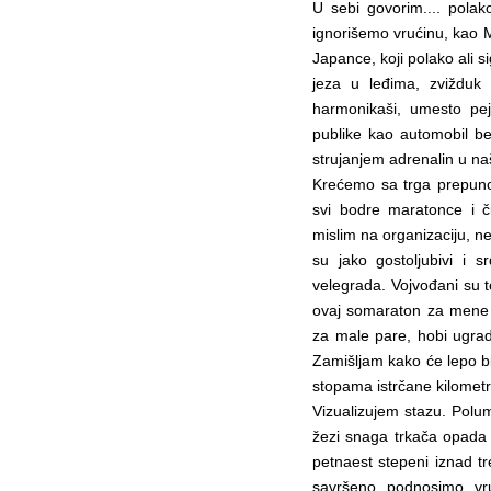
U sebi govorim.... polak
ignorišemo vrućinu, kao M
Japance, koji polako ali s
jeza u leđima, zvižduk i
harmonikaši, umesto pej
publike kao automobil bez
strujanjem adrenalin u na
Krećemo sa trga prepunog
svi bodre maratonce i 
mislim na organizaciju, ne
su jako gostoljubivi i 
velegrada. Vojvođani su to
ovaj somaraton za mene je
za male pare, hobi ugradi
Zamišljam kako će lepo b
stopama istrčane kilometr
Vizualizujem stazu. Polu
žezi snaga trkača opada 
petnaest stepeni iznad tr
savršeno podnosimo vruć