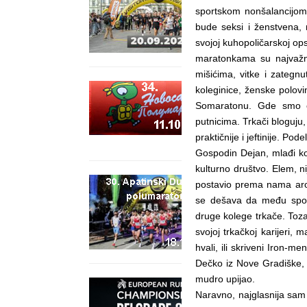
sportskom nonšalancijom
bude seksi i ženstvena, 
svojoj kuhopoličarskoj ops
maratonkama su najvažni
mišićima, vitke i zategn
koleginice, ženske polovi
Somaratonu. Gde smo o
putnicima. Trkači bloguju,
praktičnije i jeftinije. P
Gospodin Dejan, mlađi kole
kulturno društvo. Elem, ni
postavio prema nama aroga
se dešava da među sport
druge kolege trkače. Toz
svojoj trkačkoj karijeri,
hvali, ili skriveni Iron-me
Dečko iz Nove Gradiške, t
mudro upijao.
Naravno, najglasnija sam b