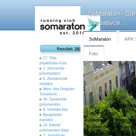
SoMaraton - Som
rekreativce.
SoMaraton
ARK 
Foto
17. Trka
prijateljstva Kula
1. Senćanski
polumaraton
6. Zrenjaninski
maraton
Mem. trka Dragutin
Tomašević
46. Somborski
polumaraton
SOMAR
6. Vrbaška trka
Snežana Jovicki
Beogradski
Blogujem na gotovo sav
maraton
16. Kikelet
Doživeti duh avanturizma u
polumaraton Baja
čovek. Ljudi se u doba kr
7. Jagodinski