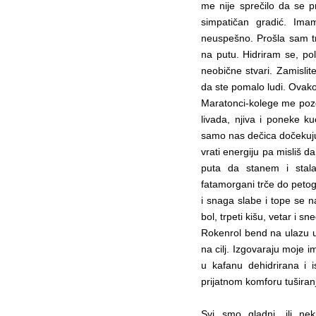
me nije sprečilo da se p
simpatičan gradić. Ima
neuspešno. Prošla sam tre
na putu. Hidriram se, po
neobične stvari. Zamislite
da ste pomalo ludi. Ovako
Maratonci-kolege me pozdr
livada, njiva i poneke k
samo nas dečica dočekuju
vrati energiju pa misliš d
puta da stanem i stala
fatamorgani trče do petog 
i snaga slabe i tope se na
bol, trpeti kišu, vetar i sn
Rokenrol bend na ulazu u
na cilj. Izgovaraju moje 
u kafanu dehidrirana i
prijatnom komforu tuširanj
Svi smo gladni, ili n