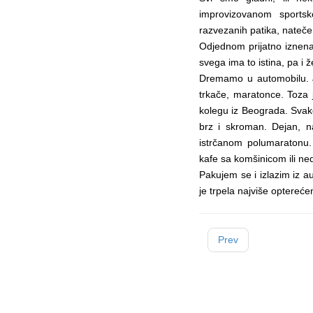
improvizovanom sports
razvezanih patika, nateč
Odjednom prijatno iznena
svega ima to istina, pa i 
Dremamo u automobilu. 
trkače, maratonce. Toza j
kolegu iz Beograda. Svako 
brz i skroman. Dejan, 
istrčanom polumaratonu. 
kafe sa komšinicom ili ne
Pakujem se i izlazim iz 
je trpela najviše optereć
Prev