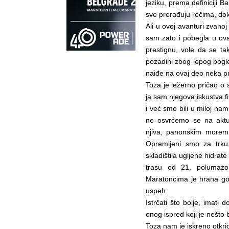
jeziku, prema definiciji 
sve prerađuju rečima, dok
Ali u ovoj avanturi zvano
sam zato i pobegla u ova
prestignu, vole da se ta
pozadini zbog lepog pogl
naiđe na ovaj deo neka 
Toza je ležerno pričao o 
ja sam njegova iskustva f
i već smo bili u miloj nam
ne osvrćemo se na aktu
njiva, panonskim morem
Opremljeni smo za trku
skladištila ugljene hidrat
trasu od 21, polumazoh
Maratoncima je hrana gor
uspeh.
Istrčati što bolje, imati 
onog ispred koji je nešto 
Toza nam je iskreno otkri