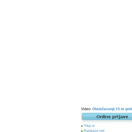
Video:
Obeležavanje 15-te go
Trka.rs
Runtrace.net