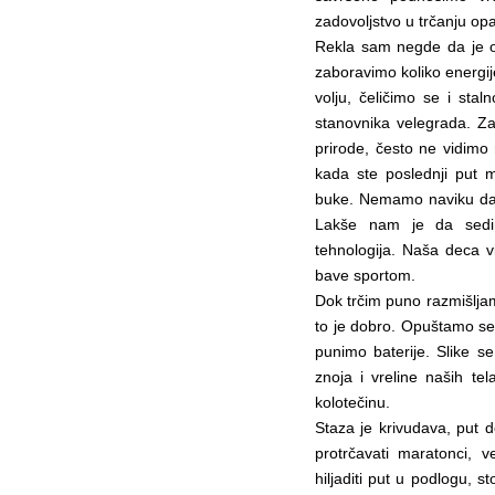
zadovoljstvo u trčanju op
Rekla sam negde da je ov
zaboravimo koliko energij
volju, čeličimo se i sta
stanovnika velegrada. Z
prirode, često ne vidimo 
kada ste poslednji put m
buke. Nemamo naviku da 
Lakše nam je da sedi
tehnologija. Naša deca v
bave sportom.
Dok trčim puno razmišljam
to je dobro. Opuštamo se
punimo baterije. Slike s
znoja i vreline naših t
kolotečinu.
Staza je krivudava, put d
protrčavati maratonci, 
hiljaditi put u podlogu,