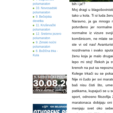
bih i ja!?
polumaraton
33. Novosadski
Moj dragi u blagošovinis
polumaraton
tako u kola. Ti si luda žen
9. Bečejska
devetka
Naravno, ja ga mnogo n
11. Kruševački
potvrđeno jer normaln
polumaraton
normalne iz vizure svoji
12. Srebrno jezero
polumaraton
komšinicom, ne mlate se
9. Zimski noćni
ste vi od nas! Avanturis
polumaraton
nozdrvama i svako sputav
6. Božična trka -
Kula
ženu koja je malo drugač
lepo mi stoj! Rekoh ja s
krenoh na put sa nepozn
Kolege trkači su se pokaz
Nije ni čudo jer svi marat
baš nisu čisti što, ume
patikama, kupajući se u s
sport, odnosno filozofij
maratonaca dobijaju oni
menjaju svet oko sebe