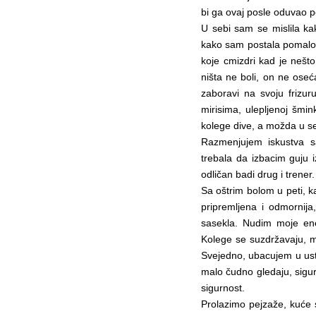
bi ga ovaj posle oduvao 
U sebi sam se mislila ka
kako sam postala pomalo 
koje cmizdri kad je nešto
ništa ne boli, on ne oseć
zaboravi na svoju frizur
mirisima, ulepljenoj šmi
kolege dive, a možda u seb
Razmenjujem iskustva s
trebala da izbacim guju 
odličan badi drug i trener.
Sa oštrim bolom u peti, k
pripremljena i odmornija
sasekla. Nudim moje ene
Kolege se suzdržavaju, 
Svejedno, ubacujem u ust
malo čudno gledaju, sigur
sigurnost.
Prolazimo pejzaže, kuće s