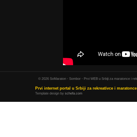
© 2026 SoMaraton - Sombor - Prvi WEB u Srbiji za maratonce i rek
Prvi internet portal u Srbiji za rekreativce i maratonc
Template design by
schefa.com