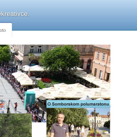
kreativce.
oto
TI