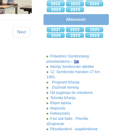
Aktivnosti:
Next
Pobednici Somborskog
polumaratona
-
Istorija Somborske atletike
12. Somborski maraton 27 km.
1991.
Programi trčanja
Dužinski trening
Od jogginga do maratona
Tehnika trčanja
Ritam tabela
Alapozás
Felkészülés
A tul sok futás - Previše
džogiranje
Résztávokrol - alapkérdések