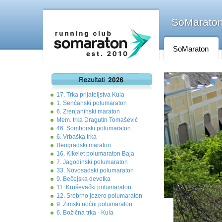
SoMaraton 
SoMaraton
17. Trka prijateljstva Kula
1. Senćanski polumaraton
6. Zrenjaninski maraton
Mem. trka Dragutin Tomašević
46. Somborski polumaraton
6. Vrbaška trka
Beogradski maraton
16. Kikelet polumaraton Baja
7. Jagodinski polumaraton
33. Novosadski polumaraton
1
9. Bečejska devetka
11. Kruševački polumaraton
12. Srebrno jezero polumaraton
9. Zimski noćni polumaraton
6. Božična trka - Kula