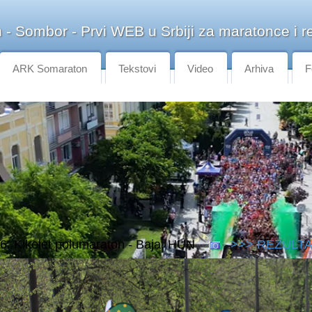
- Sombor - Prvi WEB u Srbiji za maratonce i re
ARK Somaraton
Tekstovi
Video
Arhiva
F
6. Kikelet polumaraton - Baja, HUN
>>> REZULTA