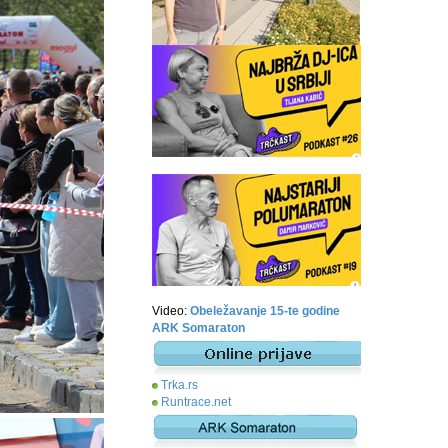
Video:
Obeležavanje 15-te godine
ARK Somaraton
Trka.rs
Runtrace.net