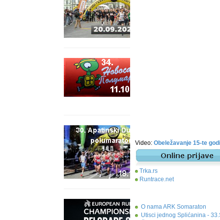
Video:
Obeležavanje 15-te go
Trka.rs
Runtrace.net
O nama ARK Somaraton
Utisci jednog Splićanina - 3