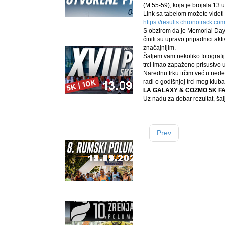
(M 55-59), koja je brojala 13 
Link sa tabelom možete videti
https://results.chronotrack.co
S obzirom da je Memorial Day n
činili su upravo pripadnici ak
značajnijim.
Šaljem vam nekoliko fotografij
trci imao zapaženo prisustvo u
Narednu trku trčim već u nede
radi o godišnjoj trci mog kluba
LA GALAXY & COZMO 5K F
Uz nadu za dobar rezultat, šal
Prev