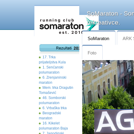
SoMaraton - Som
rekreativce.
SoMaraton
ARK 
Foto
17. Trka
prijateljstva Kula
1. Senćanski
polumaraton
6. Zrenjaninski
maraton
Mem. trka Dragutin
Tomašević
46. Somborski
polumaraton
6. Vrbaška trka
Beogradski
maraton
16. Kikelet
polumaraton Baja
7. Jagodinski