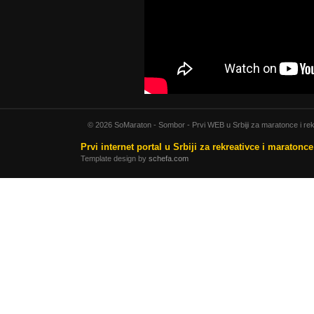
© 2026 SoMaraton - Sombor - Prvi WEB u Srbiji za maratonce i rek
Prvi internet portal u Srbiji za rekreativce i maratonc
Template design by
schefa.com