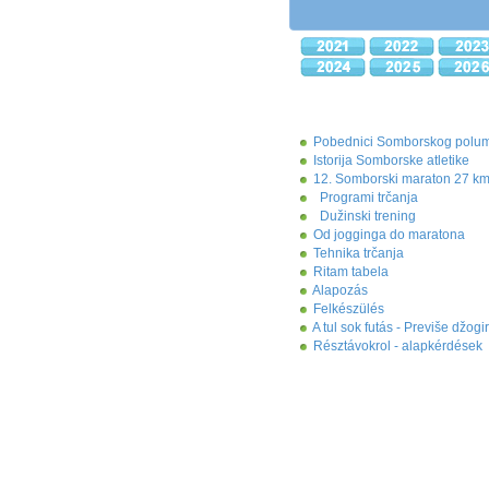
Pobednici Somborskog polu
Istorija Somborske atletike
12. Somborski maraton 27 km
Programi trčanja
Dužinski trening
Od jogginga do maratona
Tehnika trčanja
Ritam tabela
Alapozás
Felkészülés
A tul sok futás - Previše džogi
Résztávokrol - alapkérdések