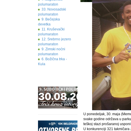
polumaraton
33. Novosadski
polumaraton
9. Bečejska
devetka
11. Kruševački
polumaraton
12. Srebrno jezero
polumaraton
9. Zimski noćni
polumaraton
6. Božična trka -
Kula
U ponedeljak, 30. maja (Memor
svake godine održava u parku
teškoj stazi prošaranoj usponim
U konkurenciji 321 takmičara