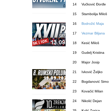
14
Vučković Đorđe
15
Stambolija Miloš
16
Bodrožić Maja
17
Vezmar Biljana
18
Kesić Miloš
19
Gudelj Kristina
20
Major Josip
21
Ivković Željko
22
Bogdanović Simo
23
Kovačić Milan
24
Nikolić Dejan
25
Kulić Zorica