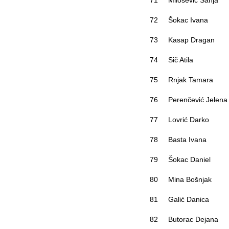
71
Milošević Sanja
72
Šokac Ivana
73
Kasap Dragan
74
Sič Atila
75
Rnjak Tamara
76
Perenčević Jelena
77
Lovrić Darko
78
Basta Ivana
79
Šokac Daniel
80
Mina Bošnjak
81
Galić Danica
82
Butorac Dejana