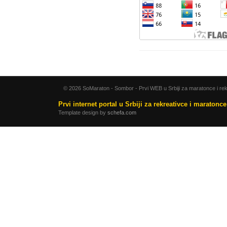
© 2026 SoMaraton - Sombor - Prvi WEB u Srbiji za maratonce i rek
Prvi internet portal u Srbiji za rekreativce i maratonc
Template design by
schefa.com