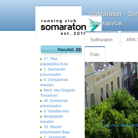
SoMaraton - Som
rekreativce.
SoMaraton
ARK 
Foto
17. Trka
prijateljstva Kula
1. Senćanski
polumaraton
6. Zrenjaninski
maraton
Mem. trka Dragutin
Tomašević
46. Somborski
polumaraton
Somborci (
6. Vrbaška trka
Beogradski
maraton
1
Oparnica Aleksand
16. Kikelet
polumaraton Baja
2
Milankov Damir
7. Jagodinski