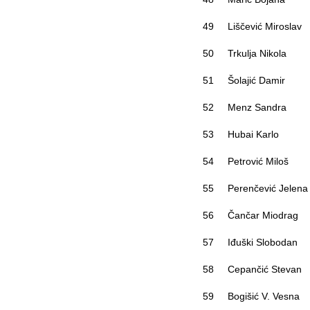
49
Liščević Miroslav
50
Trkulja Nikola
51
Šolajić Damir
52
Menz Sandra
53
Hubai Karlo
54
Petrović Miloš
55
Perenčević Jelena
56
Čančar Miodrag
57
Iđuški Slobodan
58
Cepančić Stevan
59
Bogišić V. Vesna