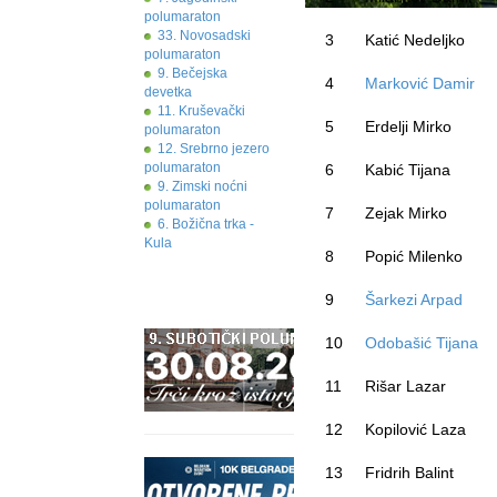
polumaraton
33. Novosadski
3
Katić Nedeljko
polumaraton
9. Bečejska
4
Marković Damir
devetka
11. Kruševački
5
Erdelji Mirko
polumaraton
12. Srebrno jezero
polumaraton
6
Kabić Tijana
9. Zimski noćni
polumaraton
7
Zejak Mirko
6. Božična trka -
Kula
8
Popić Milenko
9
Šarkezi Arpad
10
Odobašić Tijana
11
Rišar Lazar
12
Kopilović Laza
13
Fridrih Balint