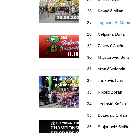
26
Kovačić Milan
27
Tepavac B. Marina
28
Čeljuska Đuka
29
Zeković Jakša
30
Majstorović Boris
31
Vranić Valentin
32
Janković Ivan
33
Nikolić Zoran
34
Jerković Boško
35
Buzadžić Srđan
36
Stojanović Siniša