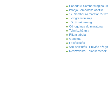
Pobednici Somborskog polu
Istorija Somborske atletike
12. Somborski maraton 27 km
Programi trčanja
Dužinski trening
Od jogginga do maratona
Tehnika trčanja
Ritam tabela
Alapozás
Felkészülés
A tul sok futás - Previše džogi
Résztávokrol - alapkérdések