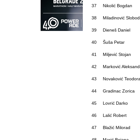
37
Nikolić Bogdan
38
Miladinović Slobod
39
Dieneš Daniel
40
Šuša Petar
41
Miljević Stojan
42
Marković Aleksand
43
Novaković Teodor
44
Gradinac Zorica
45
Lovrić Darko
46
Lalić Robert
47
Blažić Milorad
48
Marić Bojana