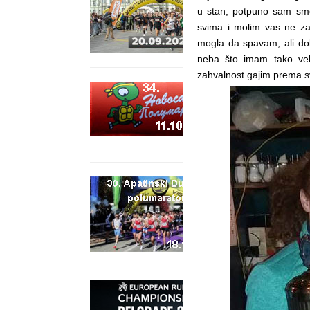
u stan, potpuno sam sme
svima i molim vas ne z
mogla da spavam, ali do
neba što imam tako veli
zahvalnost gajim prema 