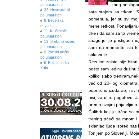
zbog neslagan
polumaraton
33. Novosadski
sata stajem sa trkom. S
polumaraton
pomenula, jer su svi moj
9. Bečejska
devetka
mene retkost. Ponavljam,
11. Kruševački
trke i da sam za to vreme
polumaraton
snagu jer je pristigao m
12. Srebrno jezero
polumaraton
sam na momente isla 5 m
9. Zimski noćni
splasnule.
polumaraton
Rezultat zaista nije bita
6. Božična trka -
Kula
pošto sam jedinu dužinu 
koliko slabo treniram,nek
već od 20- og kilometra,
poprilično izudarao, i svi 
nisi, za ultru pogotovo.
prema svojim prijateljima 
Ćulibrk koji je trčao sa
trening trčeći sa mnom i 
sklanjao ljude ispred nas
Tonijem po Sloveniji, Moje