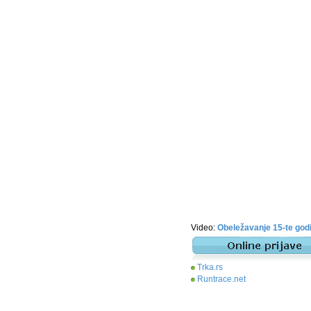
Video:
Obeležavanje 15-te go
Trka.rs
Runtrace.net