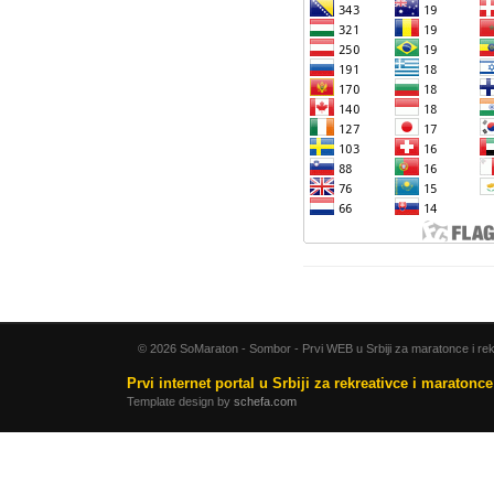
© 2026 SoMaraton - Sombor - Prvi WEB u Srbiji za maratonce i rek
Prvi internet portal u Srbiji za rekreativce i maratonc
Template design by
schefa.com