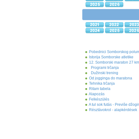
Pobednici Somborskog polu
Istorija Somborske atletike
12. Somborski maraton 27 km
Programi trčanja
Dužinski trening
Od jogginga do maratona
Tehnika trčanja
Ritam tabela
Alapozás
Felkészülés
A tul sok futás - Previše džogi
Résztávokrol - alapkérdések