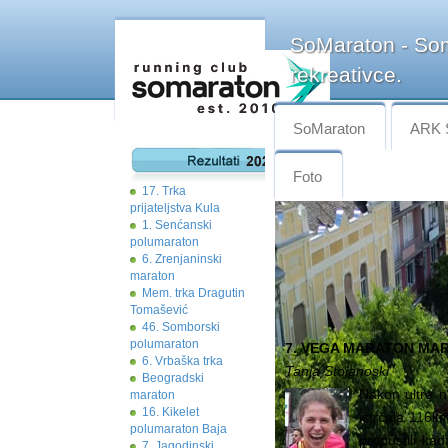
SoMaraton - Som
rekreativce.
SoMaraton
ARK 
Foto
17. Trka
prijateljstva Kula
1. Senćanski
polumaraton
6. Zrenjaninski
maraton
Mem. trka Dragutin
Tomašević
46. Somborski
polumaraton
7. VEGA MARATON MARA
6. Vrbaška trka
Tanja Stojanoski
Beogradski
Nakon ultre 
maraton
16. Kikelet
istrčala 116k
polumaraton Baja
propustili ka
7. Jagodinski