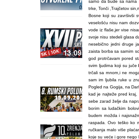
samo da bude sa nama i d
trke, Tonči ,Trajčetov sin
Bosne koji su završivši 
veselošću nisu nam dozvol
vode iz flaše,jer vise nis
svoje nisu stedeli glasa d
nesebično jedni druge jač
zaista borba sa samim so
god protrčavam pored sta
svim ljudima koji su juče 
trčali sa mnom,i ne mogavš
sam im ljubila ruke u zn
Pogled na Gogija, na Dar
kad je najteže pred kraj
sebe zarad želje da napr
borim sa ludačkim bolovi
budem možda i najsnažni
raspada. Ovo teško ko mo
ručkanja malo više plaća
koje su veće i gore nego 