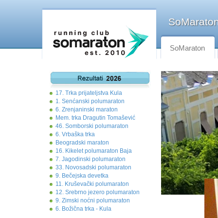
SoMaraton 
SoMaraton
17. Trka prijateljstva Kula
1. Senćanski polumaraton
6. Zrenjaninski maraton
Mem. trka Dragutin Tomašević
46. Somborski polumaraton
6. Vrbaška trka
Beogradski maraton
16. Kikelet polumaraton Baja
7. Jagodinski polumaraton
33. Novosadski polumaraton
9. Bečejska devetka
11. Kruševački polumaraton
12. Srebrno jezero polumaraton
9. Zimski noćni polumaraton
6. Božična trka - Kula