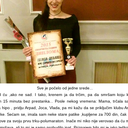
Sve je počelo od jedne srede...
 ću ,ako ne sad. I tako, krenem ja da trčim, pa da smršam koju 
 15 minuta bez prestanka... Posle nekog vremena: Mama, trčala s
na hipo , pridju Arpad, Joca, Vlada, pa mi kažu da se priključim klubu 
rke. Sećam se, imala sam neke stare patike ,kupljene za 700 din, čak s
ove za svoju prvu trku-polumaraton. Inače mi niko nije verovao da ću mo
 mršava, ali to mi je samo probudilo inat. Priznajem,bilo mi je jako tešk