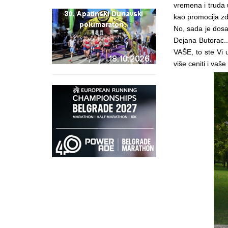
vremena i truda u
kao promocija zd
No, sada je dosa
Dejana Butorac..
VAŠE, to ste Vi u
više ceniti i vaše