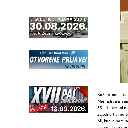
Kažem sebi, kad
Mama,trčala sam
35... I tako mi 
zajedno trčimo t
Ali, kupila sam n
nisam ni sitna ni