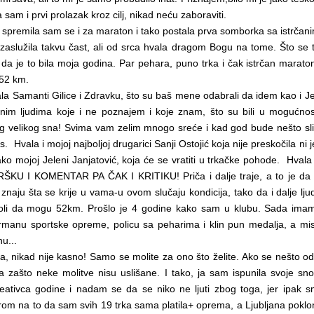
 sam i prvi prolazak kroz cilj, nikad neću zaboraviti.
spremila sam se i za maraton i tako postala prva somborka sa istrča
služila takvu čast, ali od srca hvala dragom Bogu na tome. Što se t
 je to bila moja godina. Par pehara, puno trka i čak istrčan maraton
 52 km.
la Samanti Gilice i Zdravku, što su baš mene odabrali da idem kao i Jel
im ljudima koje i ne poznajem i koje znam, što su bili u mogućnos
g velikog sna! Svima vam zelim mnogo sreće i kad god bude nešto sli
as. Hvala i mojoj najboljoj drugarici Sanji Ostojić koja nije preskočila ni 
 tako mojoj Jeleni Janjatović, koja će se vratiti u trkačke pohode. H
U I KOMENTAR PA ČAK I KRITIKU! Priča i dalje traje, a to je da 
znaju šta se krije u vama-u ovom slučaju kondicija, tako da i dalje ljud
oli da mogu 52km. Prošlo je 4 godine kako sam u klubu. Sada imam 
rmanu sportske opreme, policu sa peharima i klin pun medalja, a mis
nu...
a, nikad nije kasno! Samo se molite za ono što želite. Ako se nešto od 
 zašto neke molitve nisu uslišane. I tako, ja sam ispunila svoje sn
eativca godine i nadam se da se niko ne ljuti zbog toga, jer ipak s
rom na to da sam svih 19 trka sama platila+ oprema, a Ljubljana pokl