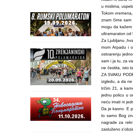
u mislima, uspela
Tokom vremena, 
znam čime sam za
mogu da kažem da
ultramaraton od
Za Ljubljanu ,hva
mom Arpadu i on
ostvarenju jedno
sam i ja tu, za v
ne čestita, isto
ZA SVAKU PODRŠK
izgledu, a da ne 
trčim 21, a kam
jednu policu u o
neću imati ni jed
Da je kasno. E p
to samo Bog zna
nagrade za rekr
zasluženo s'obzi