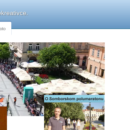
kreativce.
oto