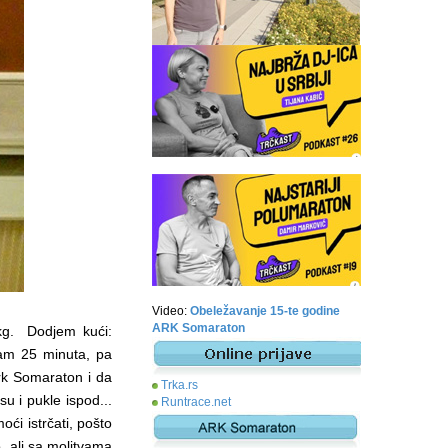
Video:
Obeležavanje 15-te godine
ARK Somaraton
kg. Dodjem kući:
am 25 minuta, pa
Ark Somaraton i da
Trka.rs
u i pukle ispod...
Runtrace.net
ći istrčati, pošto
o, ali sa molitvama