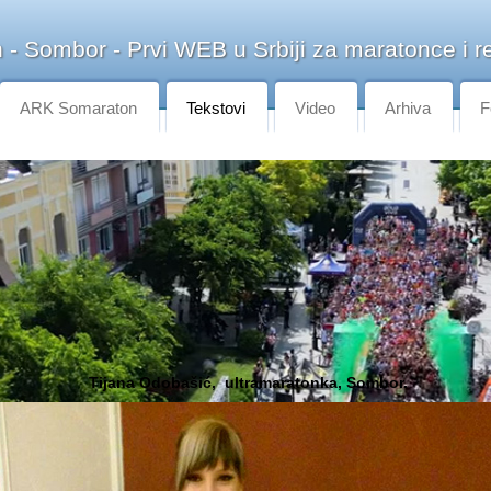
- Sombor - Prvi WEB u Srbiji za maratonce i re
ARK Somaraton
Tekstovi
Video
Arhiva
F
Tijana Odobašić, ultramaratonka, Sombor.