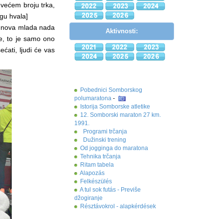
 većem broju trka,
gu hvala]
ć, nova mlada nada
Aktivnosti:
e, to je samo ono
ećati, ljudi će vas
Pobednici Somborskog
polumaratona
-
Istorija Somborske atletike
12. Somborski maraton 27 km.
1991.
Programi trčanja
Dužinski trening
Od jogginga do maratona
Tehnika trčanja
Ritam tabela
Alapozás
Felkészülés
A tul sok futás - Previše
džogiranje
Résztávokrol - alapkérdések