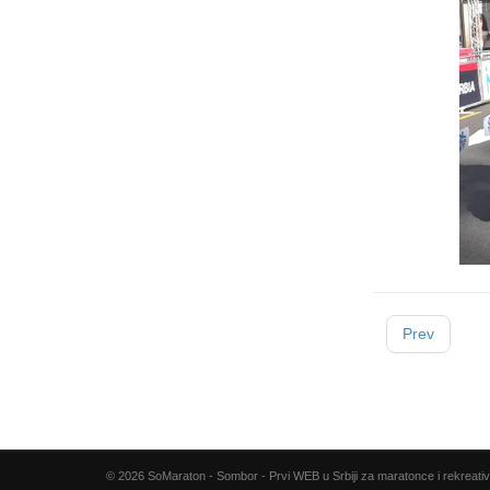
Prev
© 2026 SoMaraton - Sombor - Prvi WEB u Srbiji za maratonce i rekreativ