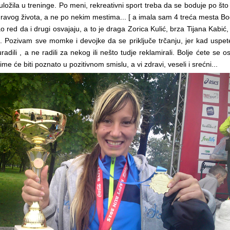
ložila u treninge. Po meni, rekreativni sport treba da se boduje po što
ravog života, a ne po nekim mestima... [ a imala sam 4 treća mesta Bo
o red da i drugi osvajaju, a to je draga Zorica Kulić, brza Tijana Kabi
. Pozivam sve momke i devojke da se priključe trčanju, jer kad uspet
radili , a ne radili za nekog ili nešto tudje reklamirali. Bolje ćete se os
 ime će biti poznato u pozitivnom smislu, a vi zdravi, veseli i srećni...