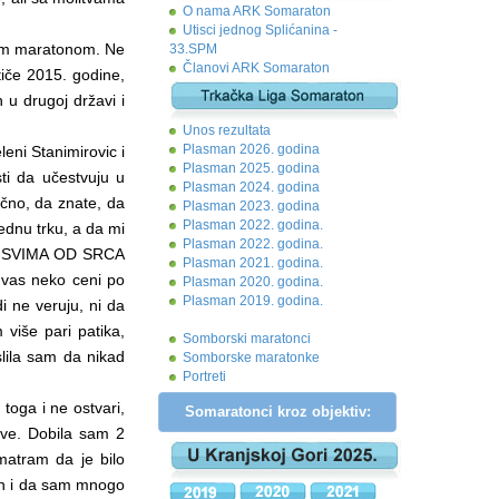
O nama ARK Somaraton
Utisci jednog Splićanina -
nim maratonom. Ne
33.SPM
Članovi ARK Somaraton
iče 2015. godine,
 u drugoj državi i
Unos rezultata
Plasman 2026. godina
eni Stanimirovic i
Plasman 2025. godina
ti da učestvuju u
Plasman 2024. godina
čno, da znate, da
Plasman 2023. godina
Plasman 2022. godina.
jednu trku, a da mi
Plasman 2022. godina.
vala SVIMA OD SRCA
Plasman 2021. godina.
vas neko ceni po
Plasman 2020. godina.
Plasman 2019. godina.
i ne veruju, ni da
više pari patika,
Somborski maratonci
lila sam da nikad
Somborske maratonke
Portreti
toga i ne ostvari,
Somaratonci kroz objektiv:
ove. Dobila sam 2
matram da je bilo
on i da sam mnogo